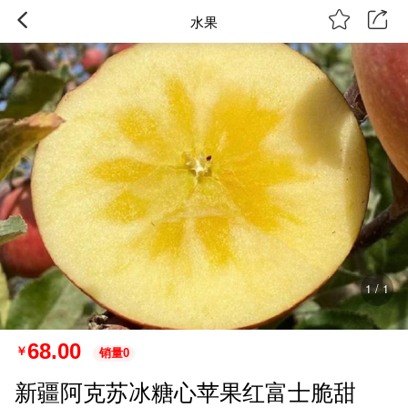
水果
1
/
1
68.00
￥
销量0
新疆阿克苏冰糖心苹果红富士脆甜