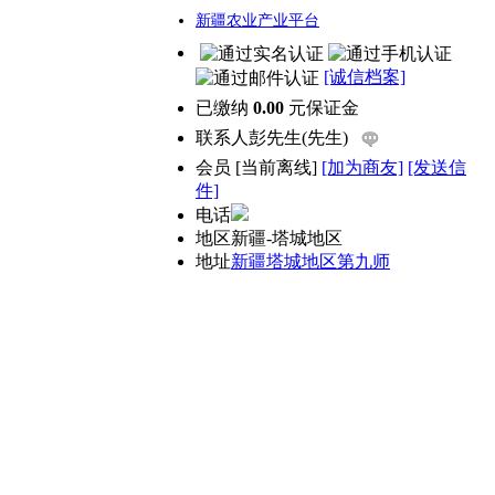
新疆农业产业平台
[诚信档案]
已缴纳
0.00
元保证金
联系人
彭先生(先生)
会员
[
当前离线
]
[加为商友]
[发送信
件]
电话
地区
新疆-塔城地区
地址
新疆塔城地区第九师