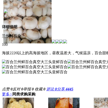
详细说明
兰州鲜百合
100
海拔2220以上的高海拔地区，昼夜温差大，气候温凉，百合
点赞
0
反对
0
举报
0
收藏
0
评论
0
分享
4445
更多
>
同类求购采购