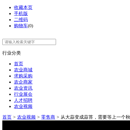
收藏本页
手机版
二维码
购物车
(
0
)
行业分类
首页
农业商城
求购采购
农企商家
农业资讯
行业展会
人才招聘
农业视频
首页
>
农业视频
>
零售商
>
从大蒜变成蒜苔，需要等上一个