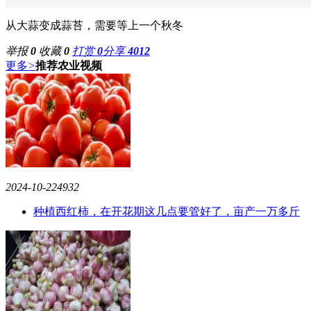
从大蒜变成蒜苔，需要等上一个秋冬
举报
0
收藏
0
打赏
0
分享
4012
更多
>
推荐农业视频
2024-10-22
4932
种植西红柿，在开花期这几点要管好了，亩产一万多斤