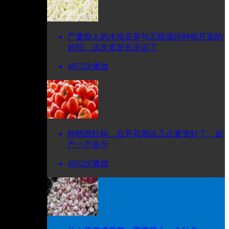
产量惊人的水培豆芽与无限循环种植芹菜的
妙招，这次真是长见识了
4872次播放
种植西红柿，在开花期这几点要管好了，亩
产一万多斤
4932次播放